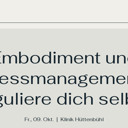
Embodiment un
ressmanagemen
guliere dich sel
Fr., 09. Okt.
  |  
Klinik Hüttenbühl