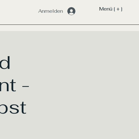
Menü [ + ]
Anmelden
d
t -
bst