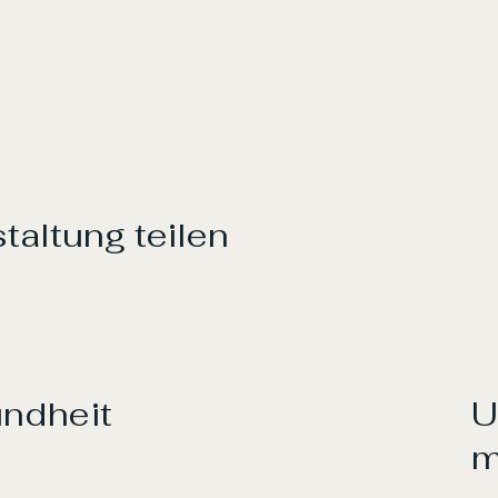
taltung teilen
undheit
U
m