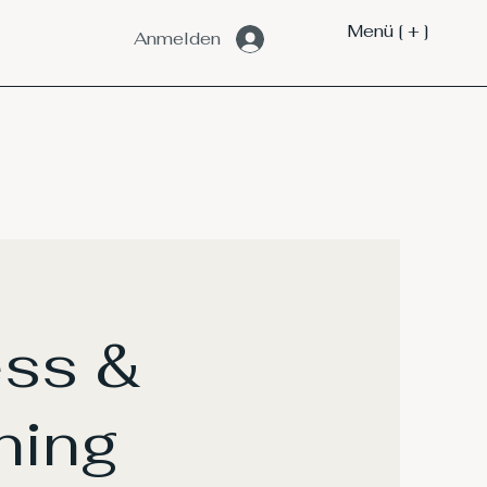
Menü [ + ]
Anmelden
ess &
ning