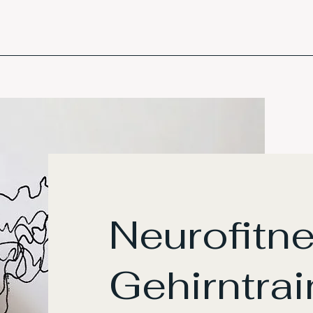
Neurofitn
Gehirntrai