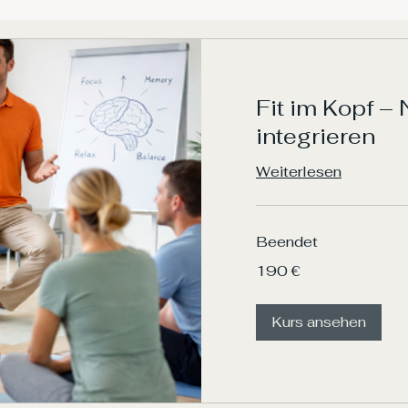
Fit im Kopf –
integrieren
Weiterlesen
Beendet
190
190 €
Euro
Kurs ansehen